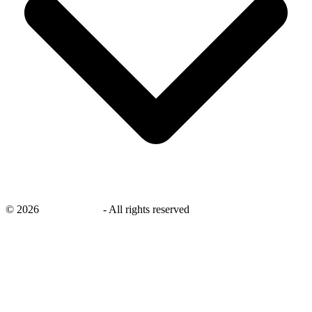
©
2026
savingsays.nl
-
All rights reserved