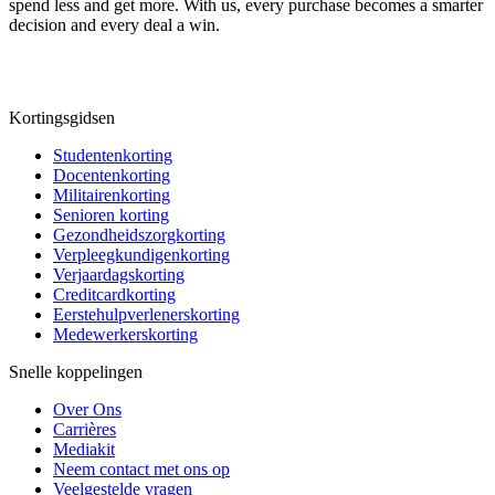
spend less and get more. With us, every purchase becomes a smarter
decision and every deal a win.
Kortingsgidsen
Studentenkorting
Docentenkorting
Militairenkorting
Senioren korting
Gezondheidszorgkorting
Verpleegkundigenkorting
Verjaardagskorting
Creditcardkorting
Eerstehulpverlenerskorting
Medewerkerskorting
Snelle koppelingen
Over Ons
Carrières
Mediakit
Neem contact met ons op
Veelgestelde vragen