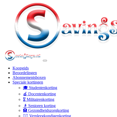
Koopgids
Beoordelingen
Abonnementsboxen
Speciale kortingen
🎓 Studentenkorting
🍎 Docentenkorting
🎖️ Militairenkorting
👴 Senioren korting
🏥 Gezondheidszorgkorting
👩‍⚕️ Verpleegkundigenkorting