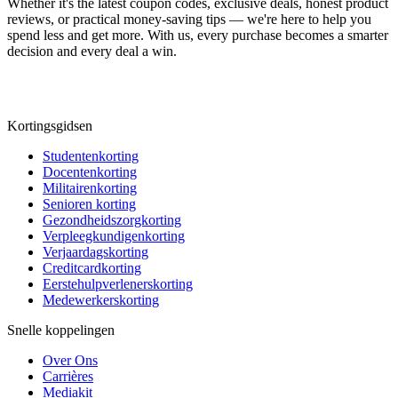
Whether it's the latest coupon codes, exclusive deals, honest product
reviews, or practical money-saving tips — we're here to help you
spend less and get more. With us, every purchase becomes a smarter
decision and every deal a win.
Kortingsgidsen
Studentenkorting
Docentenkorting
Militairenkorting
Senioren korting
Gezondheidszorgkorting
Verpleegkundigenkorting
Verjaardagskorting
Creditcardkorting
Eerstehulpverlenerskorting
Medewerkerskorting
Snelle koppelingen
Over Ons
Carrières
Mediakit