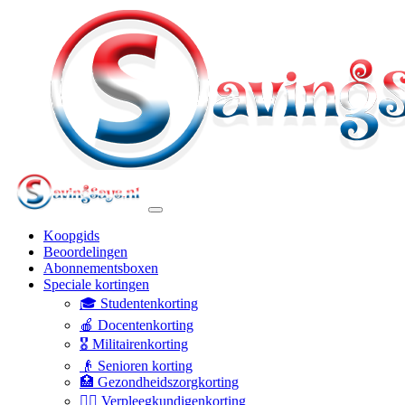
Koopgids
Beoordelingen
Abonnementsboxen
Speciale kortingen
🎓 Studentenkorting
🍎 Docentenkorting
🎖️ Militairenkorting
👴 Senioren korting
🏥 Gezondheidszorgkorting
👩‍⚕️ Verpleegkundigenkorting