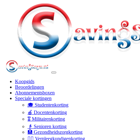
Koopgids
Beoordelingen
Abonnementsboxen
Speciale kortingen
🎓 Studentenkorting
🍎 Docentenkorting
🎖️ Militairenkorting
👴 Senioren korting
🏥 Gezondheidszorgkorting
👩‍⚕️ Verpleegkundigenkorting