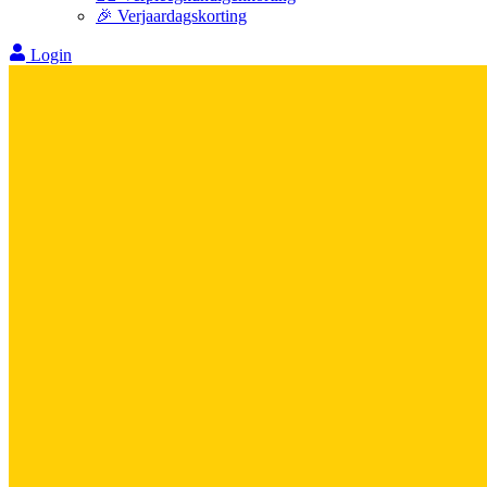
🎉 Verjaardagskorting
Login