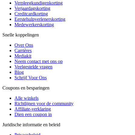
Verpleegkundigenkorting
Verjaardagskorting
Creditcardkorting
Eerstehulpverlenerskorting
Medewerkerskorting
Snelle koppelingen
Over Ons
Carrières
Mediakit
Neem contact met ons op
Veelgestelde vragen
Blog
Schrijf Voor Ons
Coupons en besparingen
Alle winkels
Richtlijnen voor de community
Affiliate-verklaring
Dien een coupon in
Juridische informatie en beleid
Privacybeleid