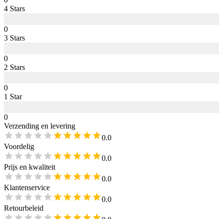
4
Star
s
0
3
Star
s
0
2
Star
s
0
1
Star
0
Verzending en levering
0.0
Voordelig
0.0
Prijs en kwaliteit
0.0
Klantenservice
0.0
Retourbeleid