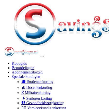
Koopgids
Beoordelingen
Abonnementsboxen
Speciale kortingen
🎓 Studentenkorting
🍎 Docentenkorting
🎖️ Militairenkorting
👴 Senioren korting
🏥 Gezondheidszorgkorting
👩‍⚕️ Verpleegkundigenkorting