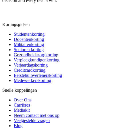
decision and every deal a win.
Kortingsgidsen
Studentenkorting
Docentenkorting
Militairenkorting
Senioren korting
Gezondheidszorgkorting
Verpleegkundigenkorting
Verjaardagskorting
Creditcardkorting
Eerstehulpverlenerskorting
Medewerkerskorting
Snelle koppelingen
Over Ons
Carrières
Mediakit
Neem contact met ons op
Veelgestelde vragen
Blog