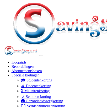
Koopgids
Beoordelingen
Abonnementsboxen
Speciale kortingen
🎓 Studentenkorting
🍎 Docentenkorting
🎖️ Militairenkorting
👴 Senioren korting
🏥 Gezondheidszorgkorting
👩‍⚕️ Verpleegkundigenkorting