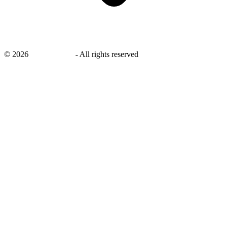
©
2026
savingsays.nl
-
All rights reserved