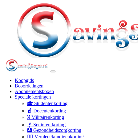
Koopgids
Beoordelingen
Abonnementsboxen
Speciale kortingen
🎓 Studentenkorting
🍎 Docentenkorting
🎖️ Militairenkorting
👴 Senioren korting
🏥 Gezondheidszorgkorting
👩‍⚕️ Verpleegkundigenkorting