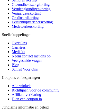
Senioren korting
Gezondheidszorgkorting
Verpleegkundigenkorting
Verjaardagskorting
Creditcardkorting
Eerstehulpverlenerskorting
Medewerkerskorting
Snelle koppelingen
Over Ons
Carrières
Mediakit
Neem contact met ons op
Veelgestelde vragen
Blog
Schrijf Voor Ons
Coupons en besparingen
Alle winkels
Richtlijnen voor de community
Affiliate-verklaring
Dien een coupon in
Juridische informatie en beleid