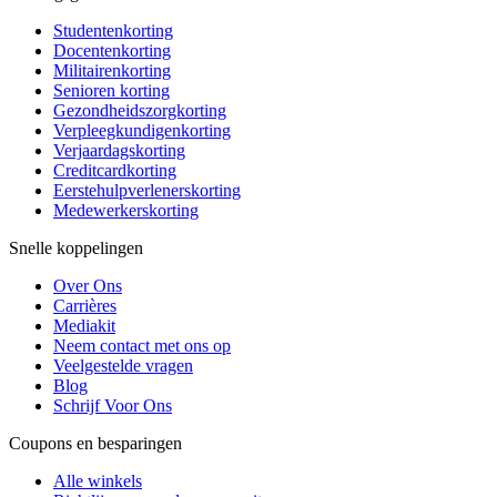
Studentenkorting
Docentenkorting
Militairenkorting
Senioren korting
Gezondheidszorgkorting
Verpleegkundigenkorting
Verjaardagskorting
Creditcardkorting
Eerstehulpverlenerskorting
Medewerkerskorting
Snelle koppelingen
Over Ons
Carrières
Mediakit
Neem contact met ons op
Veelgestelde vragen
Blog
Schrijf Voor Ons
Coupons en besparingen
Alle winkels