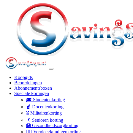
Koopgids
Beoordelingen
Abonnementsboxen
Speciale kortingen
🎓 Studentenkorting
🍎 Docentenkorting
🎖️ Militairenkorting
👴 Senioren korting
🏥 Gezondheidszorgkorting
👩‍⚕️ Verpleegkundigenkorting