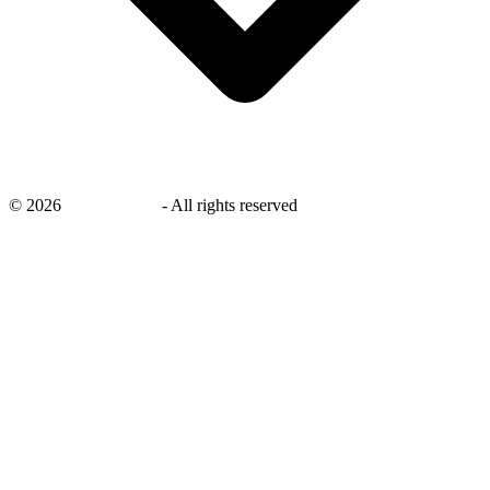
©
2026
savingsays.nl
-
All rights reserved