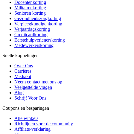
Docentenkorting
Militairenkorting
Senioren korting
Gezondheidszorgkorting
Verpleegkundigenkorting
Verjaardagskorting
Creditcardkorting
Eerstehulpverlenerskorting
Medewerkerskorting
Snelle koppelingen
Over Ons
Carrières
Mediakit
Neem contact met ons op
Veelgestelde vragen
Blog
Schrijf Voor Ons
Coupons en besparingen
Alle winkels
Richtlijnen voor de community
Affiliate-verklaring