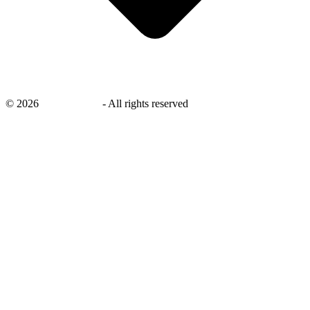
©
2026
savingsays.nl
-
All rights reserved