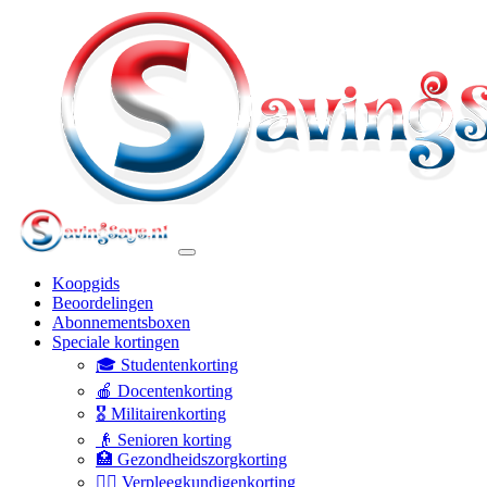
Koopgids
Beoordelingen
Abonnementsboxen
Speciale kortingen
🎓 Studentenkorting
🍎 Docentenkorting
🎖️ Militairenkorting
👴 Senioren korting
🏥 Gezondheidszorgkorting
👩‍⚕️ Verpleegkundigenkorting