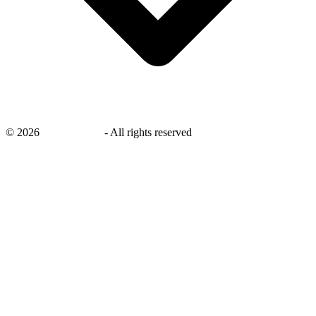
©
2026
savingsays.nl
-
All rights reserved