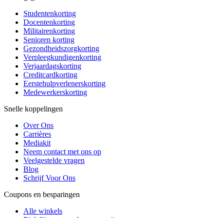
Studentenkorting
Docentenkorting
Militairenkorting
Senioren korting
Gezondheidszorgkorting
Verpleegkundigenkorting
Verjaardagskorting
Creditcardkorting
Eerstehulpverlenerskorting
Medewerkerskorting
Snelle koppelingen
Over Ons
Carrières
Mediakit
Neem contact met ons op
Veelgestelde vragen
Blog
Schrijf Voor Ons
Coupons en besparingen
Alle winkels