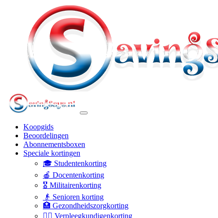
Koopgids
Beoordelingen
Abonnementsboxen
Speciale kortingen
🎓 Studentenkorting
🍎 Docentenkorting
🎖️ Militairenkorting
👴 Senioren korting
🏥 Gezondheidszorgkorting
👩‍⚕️ Verpleegkundigenkorting