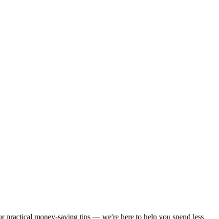
 or practical money-saving tips — we're here to help you spend less