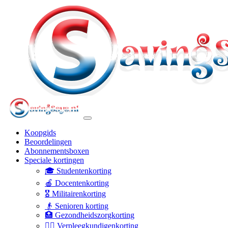
Koopgids
Beoordelingen
Abonnementsboxen
Speciale kortingen
🎓 Studentenkorting
🍎 Docentenkorting
🎖️ Militairenkorting
👴 Senioren korting
🏥 Gezondheidszorgkorting
👩‍⚕️ Verpleegkundigenkorting