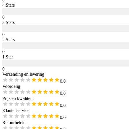
4
Star
s
0
3
Star
s
0
2
Star
s
0
1
Star
0
Verzending en levering
0.0
Voordelig
0.0
Prijs en kwaliteit
0.0
Klantenservice
0.0
Retourbeleid