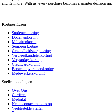
and get more. With us, every purchase becomes a smarter decision and
Kortingsgidsen
Studentenkorting
Docentenkorting
Militairenkorting
Senioren korting
Gezondheidszorgkorting
Verpleegkundigenkorting
Verjaardagskorting
Creditcardkorting
Eerstehulpverlenerskorting
Medewerkerskorting
Snelle koppelingen
Over Ons
Carrières
Mediakit
Neem contact met ons op
Veelgestelde vragen