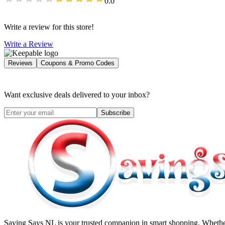
0.0
Write a review for this store!
Write a Review
Reviews
Coupons & Promo Codes
Want exclusive deals delivered to your inbox?
Subscribe
Saving Says NL
is your trusted companion in smart shopping. Whether