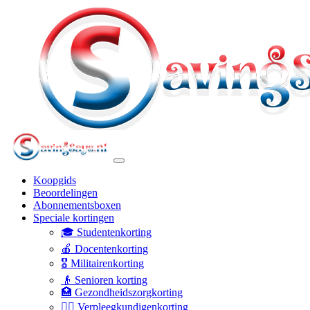
Koopgids
Beoordelingen
Abonnementsboxen
Speciale kortingen
🎓 Studentenkorting
🍎 Docentenkorting
🎖️ Militairenkorting
👴 Senioren korting
🏥 Gezondheidszorgkorting
👩‍⚕️ Verpleegkundigenkorting