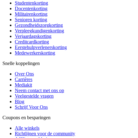
Studentenkorting
Docentenkorting
Militairenkorting
Senioren korting
Gezondheidszorgkorting
Verpleegkundigenkorting
Verjaardagskorting
Creditcardkorting
Eerstehulpverlenerskorting
Medewerkerskorting
Snelle koppelingen
Over Ons
Carrières
Mediakit
Neem contact met ons op
Veelgestelde vragen
Blog
Schrijf Voor Ons
Coupons en besparingen
Alle winkels
Richtlijnen voor de community