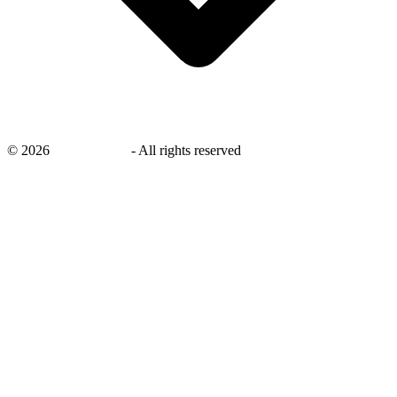
©
2026
savingsays.nl
-
All rights reserved