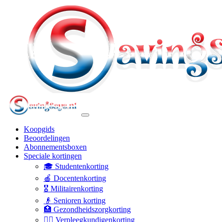
Koopgids
Beoordelingen
Abonnementsboxen
Speciale kortingen
🎓 Studentenkorting
🍎 Docentenkorting
🎖️ Militairenkorting
👴 Senioren korting
🏥 Gezondheidszorgkorting
👩‍⚕️ Verpleegkundigenkorting