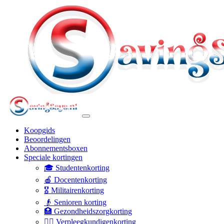
Koopgids
Beoordelingen
Abonnementsboxen
Speciale kortingen
🎓 Studentenkorting
🍎 Docentenkorting
🎖️ Militairenkorting
👴 Senioren korting
🏥 Gezondheidszorgkorting
👩‍⚕️ Verpleegkundigenkorting