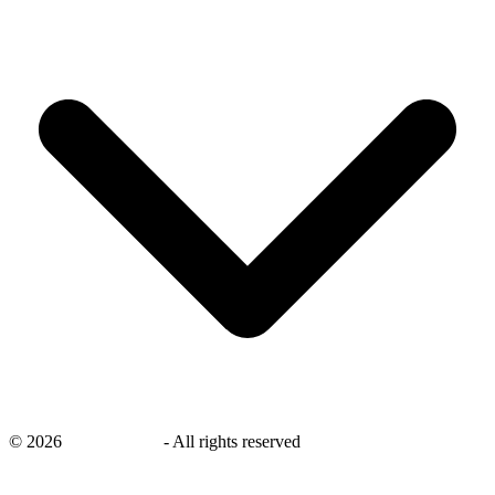
©
2026
savingsays.nl
-
All rights reserved