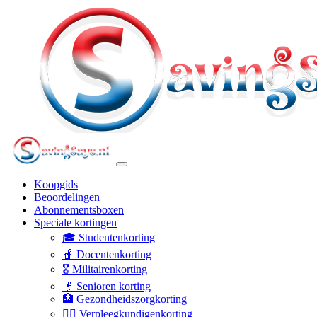
Koopgids
Beoordelingen
Abonnementsboxen
Speciale kortingen
🎓 Studentenkorting
🍎 Docentenkorting
🎖️ Militairenkorting
👴 Senioren korting
🏥 Gezondheidszorgkorting
👩‍⚕️ Verpleegkundigenkorting