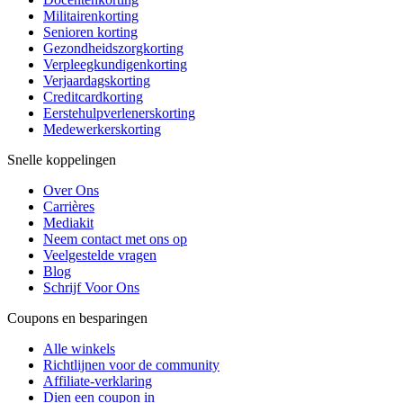
Militairenkorting
Senioren korting
Gezondheidszorgkorting
Verpleegkundigenkorting
Verjaardagskorting
Creditcardkorting
Eerstehulpverlenerskorting
Medewerkerskorting
Snelle koppelingen
Over Ons
Carrières
Mediakit
Neem contact met ons op
Veelgestelde vragen
Blog
Schrijf Voor Ons
Coupons en besparingen
Alle winkels
Richtlijnen voor de community
Affiliate-verklaring
Dien een coupon in