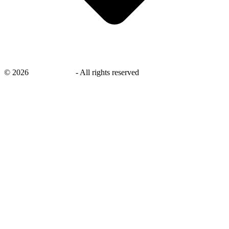
©
2026
savingsays.nl
-
All rights reserved