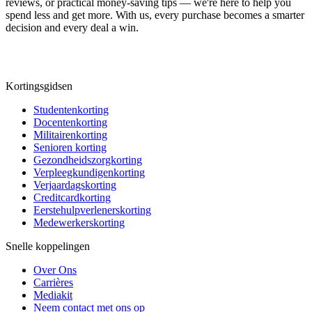
reviews, or practical money-saving tips — we're here to help you
spend less and get more. With us, every purchase becomes a smarter
decision and every deal a win.
Kortingsgidsen
Studentenkorting
Docentenkorting
Militairenkorting
Senioren korting
Gezondheidszorgkorting
Verpleegkundigenkorting
Verjaardagskorting
Creditcardkorting
Eerstehulpverlenerskorting
Medewerkerskorting
Snelle koppelingen
Over Ons
Carrières
Mediakit
Neem contact met ons op