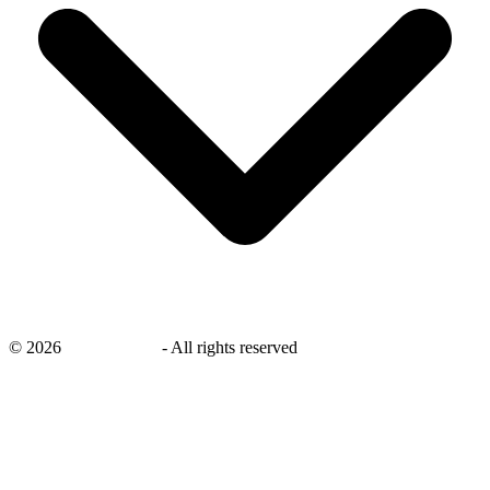
©
2026
savingsays.nl
-
All rights reserved