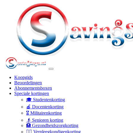
Koopgids
Beoordelingen
Abonnementsboxen
Speciale kortingen
🎓 Studentenkorting
🍎 Docentenkorting
🎖️ Militairenkorting
👴 Senioren korting
🏥 Gezondheidszorgkorting
👩‍⚕️ Verpleegkundigenkorting