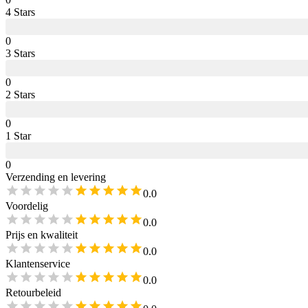
4
Star
s
0
3
Star
s
0
2
Star
s
0
1
Star
0
Verzending en levering
0.0
Voordelig
0.0
Prijs en kwaliteit
0.0
Klantenservice
0.0
Retourbeleid