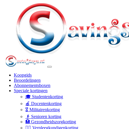
Koopgids
Beoordelingen
Abonnementsboxen
Speciale kortingen
🎓 Studentenkorting
🍎 Docentenkorting
🎖️ Militairenkorting
👴 Senioren korting
🏥 Gezondheidszorgkorting
👩‍⚕️ Verpleegkundigenkorting