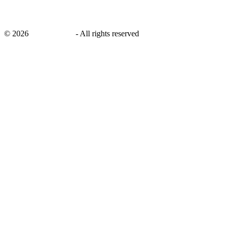
©
2026
savingsays.nl
-
All rights reserved