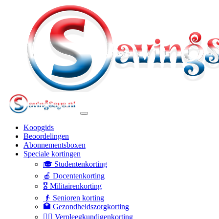
Koopgids
Beoordelingen
Abonnementsboxen
Speciale kortingen
🎓 Studentenkorting
🍎 Docentenkorting
🎖️ Militairenkorting
👴 Senioren korting
🏥 Gezondheidszorgkorting
👩‍⚕️ Verpleegkundigenkorting