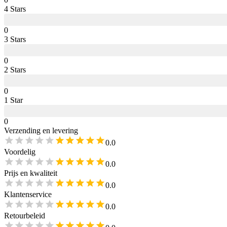
4
Star
s
0
3
Star
s
0
2
Star
s
0
1
Star
0
Verzending en levering
0.0
Voordelig
0.0
Prijs en kwaliteit
0.0
Klantenservice
0.0
Retourbeleid