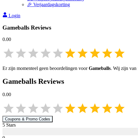
🎉 Verjaardagskorting
Login
Gameballs
Reviews
0.00
Er zijn momenteel geen beoordelingen voor
Gameballs
. Wij zijn va
Gameballs
Reviews
0.00
Coupons & Promo Codes
5
Star
s
0