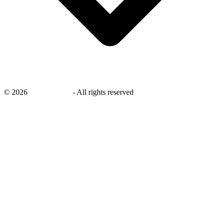
©
2026
savingsays.nl
-
All rights reserved