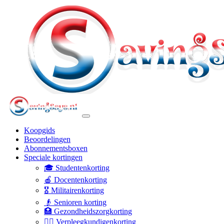
Koopgids
Beoordelingen
Abonnementsboxen
Speciale kortingen
🎓 Studentenkorting
🍎 Docentenkorting
🎖️ Militairenkorting
👴 Senioren korting
🏥 Gezondheidszorgkorting
👩‍⚕️ Verpleegkundigenkorting