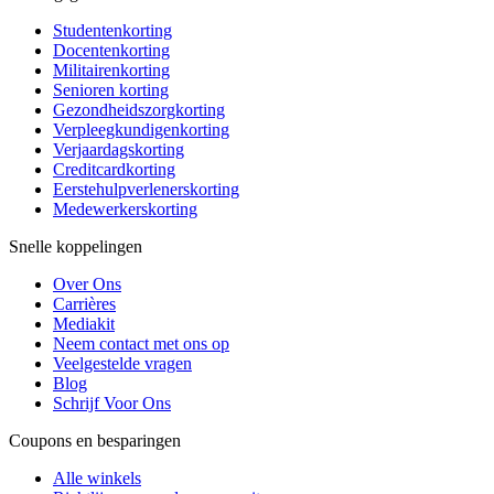
Studentenkorting
Docentenkorting
Militairenkorting
Senioren korting
Gezondheidszorgkorting
Verpleegkundigenkorting
Verjaardagskorting
Creditcardkorting
Eerstehulpverlenerskorting
Medewerkerskorting
Snelle koppelingen
Over Ons
Carrières
Mediakit
Neem contact met ons op
Veelgestelde vragen
Blog
Schrijf Voor Ons
Coupons en besparingen
Alle winkels