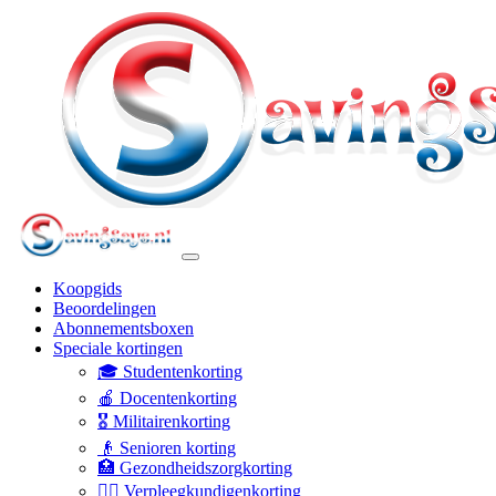
Koopgids
Beoordelingen
Abonnementsboxen
Speciale kortingen
🎓 Studentenkorting
🍎 Docentenkorting
🎖️ Militairenkorting
👴 Senioren korting
🏥 Gezondheidszorgkorting
👩‍⚕️ Verpleegkundigenkorting