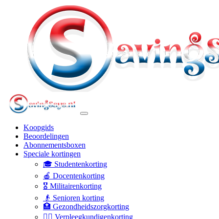
Koopgids
Beoordelingen
Abonnementsboxen
Speciale kortingen
🎓 Studentenkorting
🍎 Docentenkorting
🎖️ Militairenkorting
👴 Senioren korting
🏥 Gezondheidszorgkorting
👩‍⚕️ Verpleegkundigenkorting