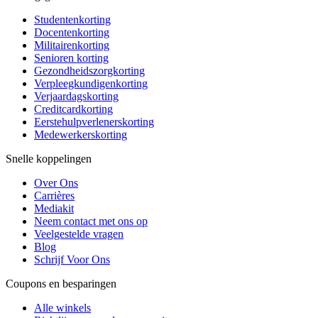
Studentenkorting
Docentenkorting
Militairenkorting
Senioren korting
Gezondheidszorgkorting
Verpleegkundigenkorting
Verjaardagskorting
Creditcardkorting
Eerstehulpverlenerskorting
Medewerkerskorting
Snelle koppelingen
Over Ons
Carrières
Mediakit
Neem contact met ons op
Veelgestelde vragen
Blog
Schrijf Voor Ons
Coupons en besparingen
Alle winkels