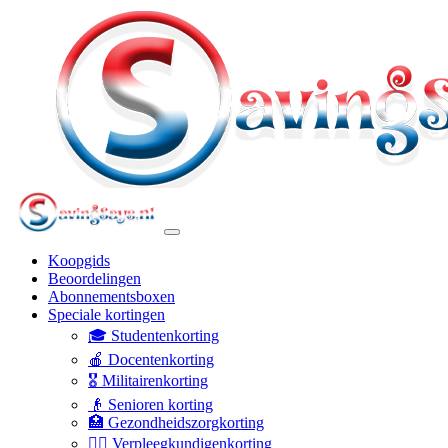
Koopgids
Beoordelingen
Abonnementsboxen
Speciale kortingen
🎓 Studentenkorting
🍎 Docentenkorting
🎖️ Militairenkorting
👴 Senioren korting
🏥 Gezondheidszorgkorting
👩‍⚕️ Verpleegkundigenkorting