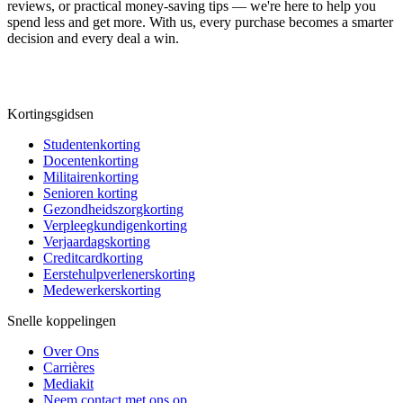
reviews, or practical money-saving tips — we're here to help you
spend less and get more. With us, every purchase becomes a smarter
decision and every deal a win.
Kortingsgidsen
Studentenkorting
Docentenkorting
Militairenkorting
Senioren korting
Gezondheidszorgkorting
Verpleegkundigenkorting
Verjaardagskorting
Creditcardkorting
Eerstehulpverlenerskorting
Medewerkerskorting
Snelle koppelingen
Over Ons
Carrières
Mediakit
Neem contact met ons op