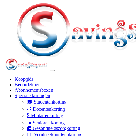
Koopgids
Beoordelingen
Abonnementsboxen
Speciale kortingen
🎓 Studentenkorting
🍎 Docentenkorting
🎖️ Militairenkorting
👴 Senioren korting
🏥 Gezondheidszorgkorting
👩‍⚕️ Verpleegkundigenkorting