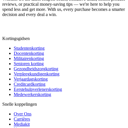
reviews, or practical money-saving tips — we're here to help you
spend less and get more. With us, every purchase becomes a smarter
decision and every deal a win.
Kortingsgidsen
Studentenkorting
Docentenkorting
Militairenkorting
Senioren korting
Gezondheidszorgkorting
Verpleegkundigenkorting
Verjaardagskorting
Creditcardkorting
Eerstehulpverlenerskorting
Medewerkerskorting
Snelle koppelingen
Over Ons
Carrières
Mediakit