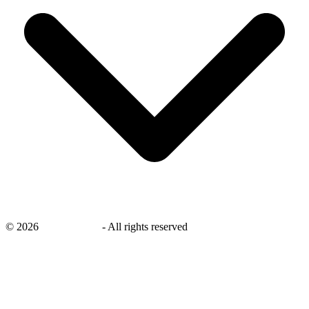
©
2026
savingsays.nl
-
All rights reserved