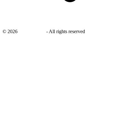
©
2026
savingsays.nl
-
All rights reserved