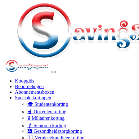
Koopgids
Beoordelingen
Abonnementsboxen
Speciale kortingen
🎓 Studentenkorting
🍎 Docentenkorting
🎖️ Militairenkorting
👴 Senioren korting
🏥 Gezondheidszorgkorting
👩‍⚕️ Verpleegkundigenkorting