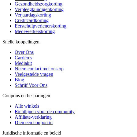
Gezondheidszorgkorting
Verpleegkundigenkorting
Verjaardagskorting
Creditcardkorting
Eerstehulpverlenerskorting
Medewerkerskorting
Snelle koppelingen
Over Ons
Carrières
Mediakit
Neem contact met ons op
Veelgestelde vragen
Blog
Schrijf Voor Ons
Coupons en besparingen
Alle winkels
Richtlijnen voor de community
Affiliate-verklaring
Dien een coupon in
Juridische informatie en beleid