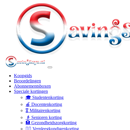
Koopgids
Beoordelingen
Abonnementsboxen
Speciale kortingen
🎓 Studentenkorting
🍎 Docentenkorting
🎖️ Militairenkorting
👴 Senioren korting
🏥 Gezondheidszorgkorting
👩‍⚕️ Verpleegkundigenkorting