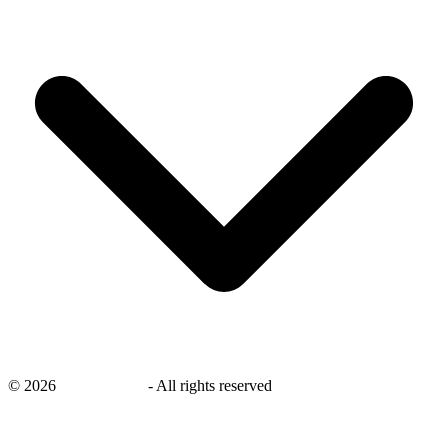
©
2026
savingsays.nl
-
All rights reserved