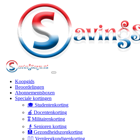
Koopgids
Beoordelingen
Abonnementsboxen
Speciale kortingen
🎓 Studentenkorting
🍎 Docentenkorting
🎖️ Militairenkorting
👴 Senioren korting
🏥 Gezondheidszorgkorting
👩‍⚕️ Verpleegkundigenkorting