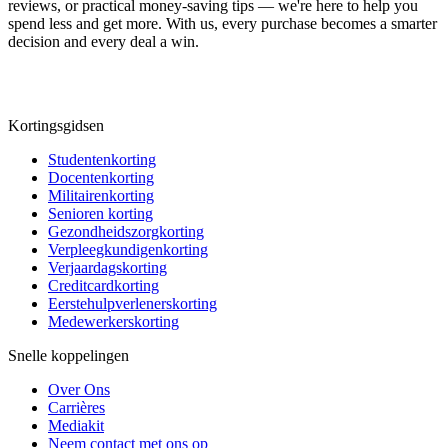
reviews, or practical money-saving tips — we're here to help you
spend less and get more. With us, every purchase becomes a smarter
decision and every deal a win.
Kortingsgidsen
Studentenkorting
Docentenkorting
Militairenkorting
Senioren korting
Gezondheidszorgkorting
Verpleegkundigenkorting
Verjaardagskorting
Creditcardkorting
Eerstehulpverlenerskorting
Medewerkerskorting
Snelle koppelingen
Over Ons
Carrières
Mediakit
Neem contact met ons op