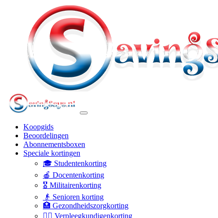
Koopgids
Beoordelingen
Abonnementsboxen
Speciale kortingen
🎓 Studentenkorting
🍎 Docentenkorting
🎖️ Militairenkorting
👴 Senioren korting
🏥 Gezondheidszorgkorting
👩‍⚕️ Verpleegkundigenkorting