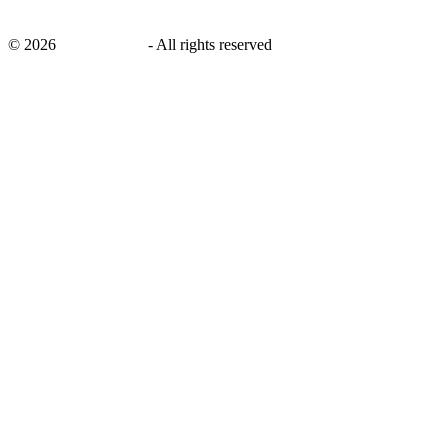
©
2026
savingsays.nl
-
All rights reserved