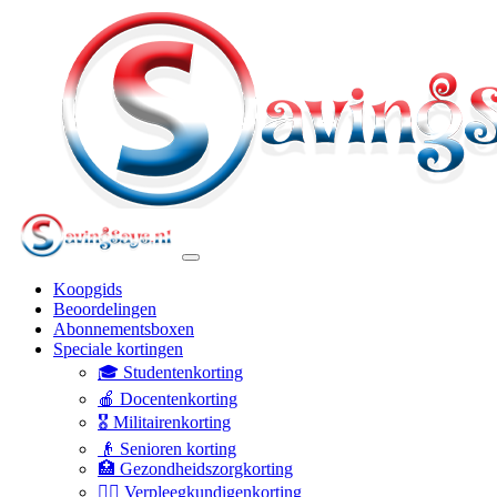
Koopgids
Beoordelingen
Abonnementsboxen
Speciale kortingen
🎓 Studentenkorting
🍎 Docentenkorting
🎖️ Militairenkorting
👴 Senioren korting
🏥 Gezondheidszorgkorting
👩‍⚕️ Verpleegkundigenkorting