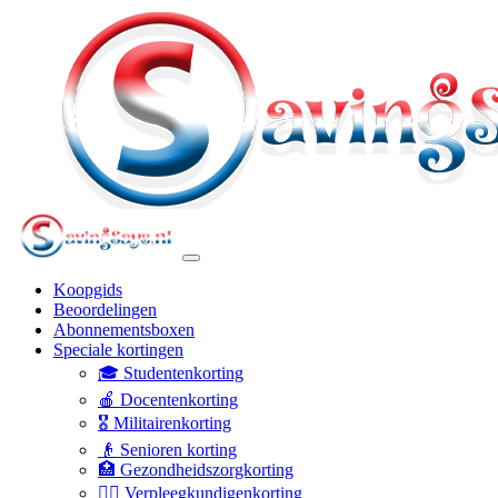
Koopgids
Beoordelingen
Abonnementsboxen
Speciale kortingen
🎓 Studentenkorting
🍎 Docentenkorting
🎖️ Militairenkorting
👴 Senioren korting
🏥 Gezondheidszorgkorting
👩‍⚕️ Verpleegkundigenkorting