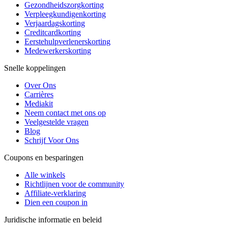
Gezondheidszorgkorting
Verpleegkundigenkorting
Verjaardagskorting
Creditcardkorting
Eerstehulpverlenerskorting
Medewerkerskorting
Snelle koppelingen
Over Ons
Carrières
Mediakit
Neem contact met ons op
Veelgestelde vragen
Blog
Schrijf Voor Ons
Coupons en besparingen
Alle winkels
Richtlijnen voor de community
Affiliate-verklaring
Dien een coupon in
Juridische informatie en beleid