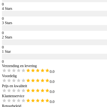
0
4
Star
s
0
3
Star
s
0
2
Star
s
0
1
Star
0
Verzending en levering
0.0
Voordelig
0.0
Prijs en kwaliteit
0.0
Klantenservice
0.0
Retourbeleid