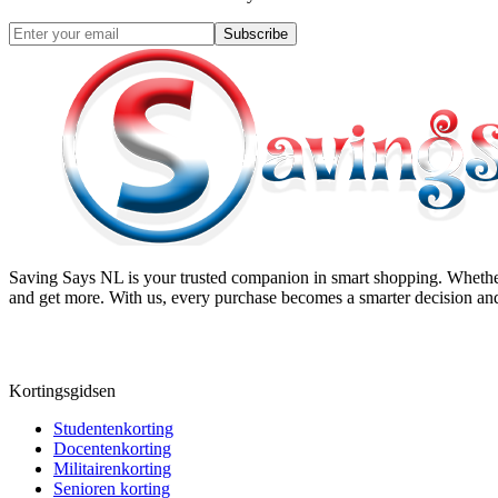
Subscribe
Saving Says NL
is your trusted companion in smart shopping. Whether
and get more. With us, every purchase becomes a smarter decision and
Kortingsgidsen
Studentenkorting
Docentenkorting
Militairenkorting
Senioren korting