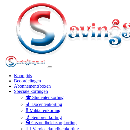
Koopgids
Beoordelingen
Abonnementsboxen
Speciale kortingen
🎓 Studentenkorting
🍎 Docentenkorting
🎖️ Militairenkorting
👴 Senioren korting
🏥 Gezondheidszorgkorting
👩‍⚕️ Verpleegkundigenkorting