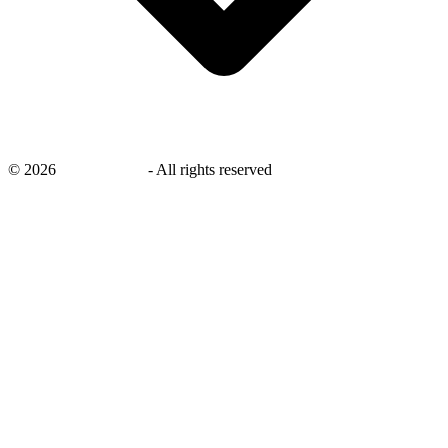
©
2026
savingsays.nl
-
All rights reserved