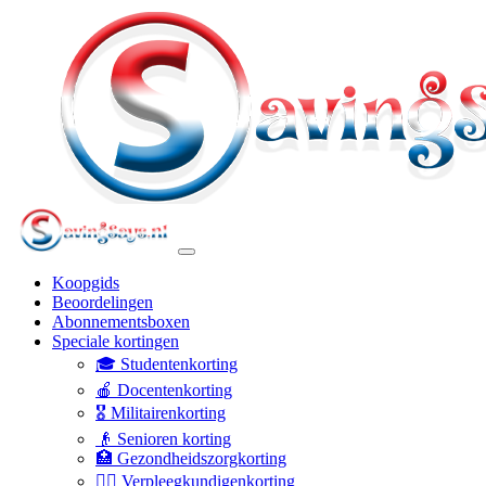
Koopgids
Beoordelingen
Abonnementsboxen
Speciale kortingen
🎓 Studentenkorting
🍎 Docentenkorting
🎖️ Militairenkorting
👴 Senioren korting
🏥 Gezondheidszorgkorting
👩‍⚕️ Verpleegkundigenkorting