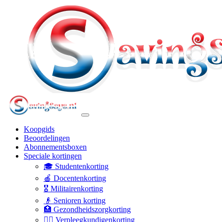
Koopgids
Beoordelingen
Abonnementsboxen
Speciale kortingen
🎓 Studentenkorting
🍎 Docentenkorting
🎖️ Militairenkorting
👴 Senioren korting
🏥 Gezondheidszorgkorting
👩‍⚕️ Verpleegkundigenkorting