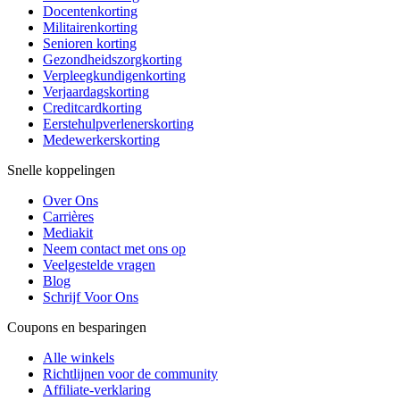
Docentenkorting
Militairenkorting
Senioren korting
Gezondheidszorgkorting
Verpleegkundigenkorting
Verjaardagskorting
Creditcardkorting
Eerstehulpverlenerskorting
Medewerkerskorting
Snelle koppelingen
Over Ons
Carrières
Mediakit
Neem contact met ons op
Veelgestelde vragen
Blog
Schrijf Voor Ons
Coupons en besparingen
Alle winkels
Richtlijnen voor de community
Affiliate-verklaring