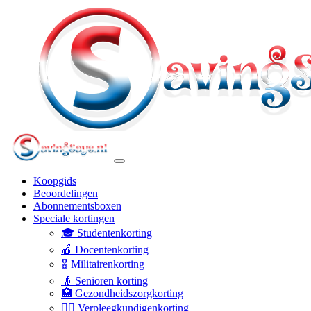
Koopgids
Beoordelingen
Abonnementsboxen
Speciale kortingen
🎓 Studentenkorting
🍎 Docentenkorting
🎖️ Militairenkorting
👴 Senioren korting
🏥 Gezondheidszorgkorting
👩‍⚕️ Verpleegkundigenkorting