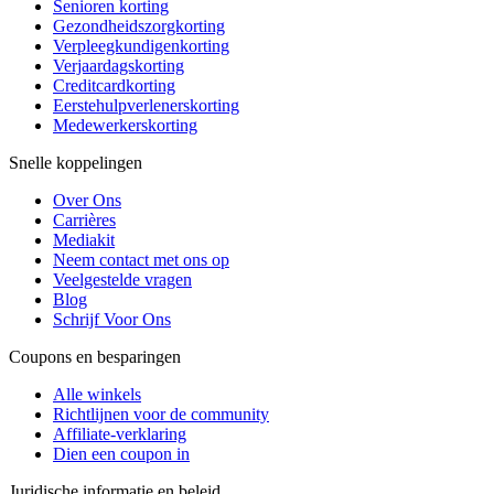
Senioren korting
Gezondheidszorgkorting
Verpleegkundigenkorting
Verjaardagskorting
Creditcardkorting
Eerstehulpverlenerskorting
Medewerkerskorting
Snelle koppelingen
Over Ons
Carrières
Mediakit
Neem contact met ons op
Veelgestelde vragen
Blog
Schrijf Voor Ons
Coupons en besparingen
Alle winkels
Richtlijnen voor de community
Affiliate-verklaring
Dien een coupon in
Juridische informatie en beleid