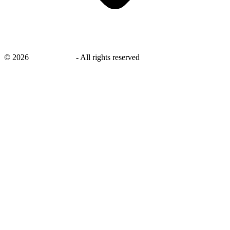
©
2026
savingsays.nl
-
All rights reserved