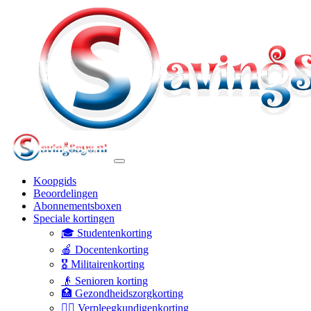
Koopgids
Beoordelingen
Abonnementsboxen
Speciale kortingen
🎓 Studentenkorting
🍎 Docentenkorting
🎖️ Militairenkorting
👴 Senioren korting
🏥 Gezondheidszorgkorting
👩‍⚕️ Verpleegkundigenkorting