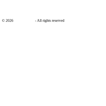
©
2026
savingsays.nl
-
All rights reserved