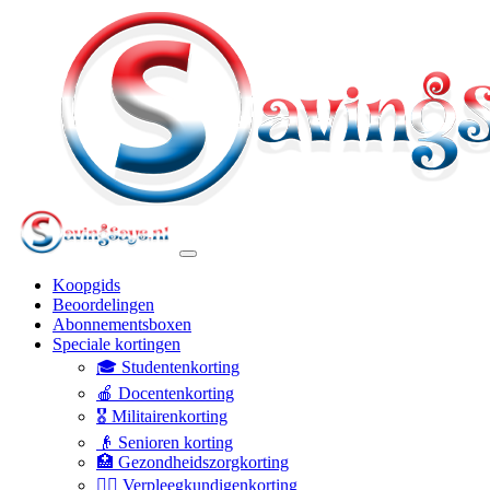
Koopgids
Beoordelingen
Abonnementsboxen
Speciale kortingen
🎓 Studentenkorting
🍎 Docentenkorting
🎖️ Militairenkorting
👴 Senioren korting
🏥 Gezondheidszorgkorting
👩‍⚕️ Verpleegkundigenkorting