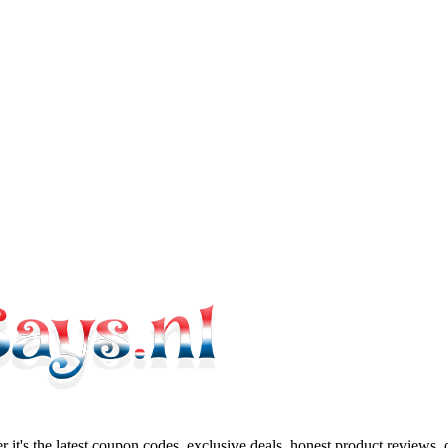
 it's the latest coupon codes, exclusive deals, honest product reviews,