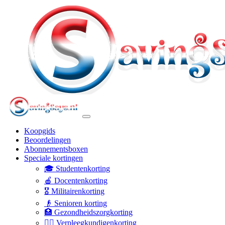
Koopgids
Beoordelingen
Abonnementsboxen
Speciale kortingen
🎓 Studentenkorting
🍎 Docentenkorting
🎖️ Militairenkorting
👴 Senioren korting
🏥 Gezondheidszorgkorting
👩‍⚕️ Verpleegkundigenkorting