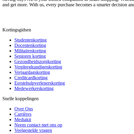
and get more. With us, every purchase becomes a smarter decision and
Kortingsgidsen
Studentenkorting
Docentenkorting
Militairenkorting
Senioren korting
Gezondheidszorgkorting
Verpleegkundigenkorting
Verjaardagskorting
Creditcardkorting
Eerstehulpverlenerskorting
Medewerkerskorting
Snelle koppelingen
Over Ons
Carrières
Mediakit
Neem contact met ons op
Veelgestelde vragen