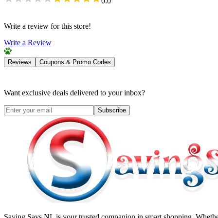
0.0
Write a review for this store!
Write a Review
Reviews
Coupons & Promo Codes
Want exclusive deals delivered to your inbox?
Subscribe
Saving Says NL
is your trusted companion in smart shopping. Whether