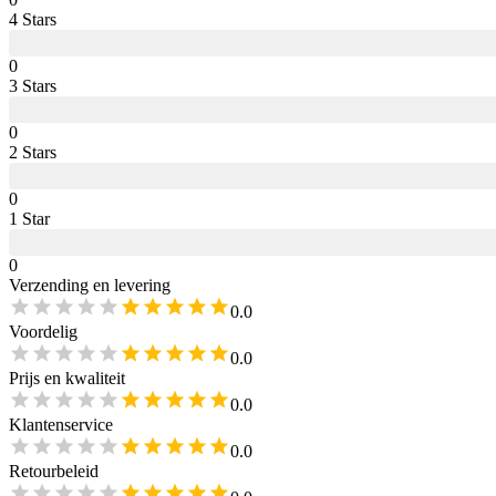
4
Star
s
0
3
Star
s
0
2
Star
s
0
1
Star
0
Verzending en levering
0.0
Voordelig
0.0
Prijs en kwaliteit
0.0
Klantenservice
0.0
Retourbeleid