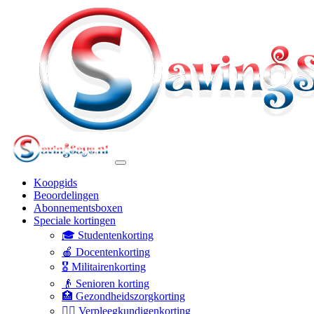
Koopgids
Beoordelingen
Abonnementsboxen
Speciale kortingen
🎓 Studentenkorting
🍎 Docentenkorting
🎖️ Militairenkorting
👴 Senioren korting
🏥 Gezondheidszorgkorting
👩‍⚕️ Verpleegkundigenkorting