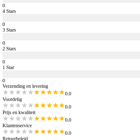
0
4
Star
s
0
3
Star
s
0
2
Star
s
0
1
Star
0
Verzending en levering
0.0
Voordelig
0.0
Prijs en kwaliteit
0.0
Klantenservice
0.0
Retourbeleid