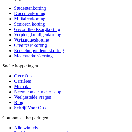
Studentenkorting
Docentenkorting
Militairenkorting
Senioren korting
Gezondheidszorgkorting
Verpleegkundigenkorting
Verjaardagskorting
Creditcardkorting
Eerstehulpverlenerskorting
Medewerkerskorting
Snelle koppelingen
Over Ons
Carrières
Mediakit
Neem contact met ons op
Veelgestelde vragen
Blog
Schrijf Voor Ons
Coupons en besparingen
Alle winkels