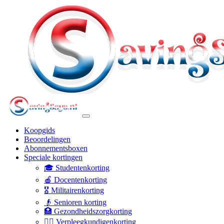
Koopgids
Beoordelingen
Abonnementsboxen
Speciale kortingen
🎓 Studentenkorting
🍎 Docentenkorting
🎖️ Militairenkorting
👴 Senioren korting
🏥 Gezondheidszorgkorting
👩‍⚕️ Verpleegkundigenkorting