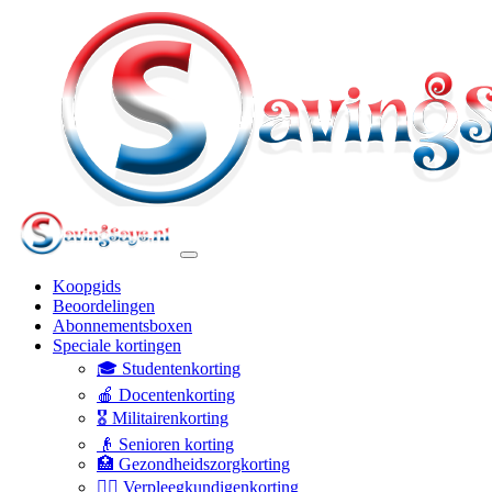
Koopgids
Beoordelingen
Abonnementsboxen
Speciale kortingen
🎓 Studentenkorting
🍎 Docentenkorting
🎖️ Militairenkorting
👴 Senioren korting
🏥 Gezondheidszorgkorting
👩‍⚕️ Verpleegkundigenkorting