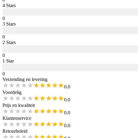
4
Star
s
0
3
Star
s
0
2
Star
s
0
1
Star
0
Verzending en levering
0.0
Voordelig
0.0
Prijs en kwaliteit
0.0
Klantenservice
0.0
Retourbeleid