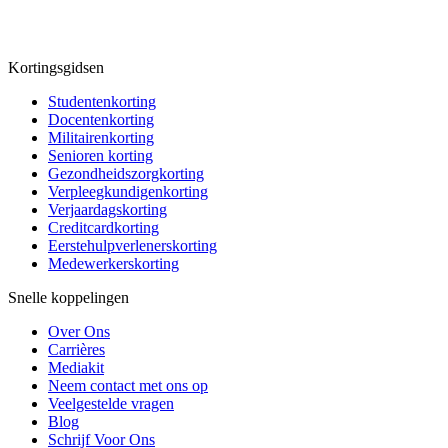
Kortingsgidsen
Studentenkorting
Docentenkorting
Militairenkorting
Senioren korting
Gezondheidszorgkorting
Verpleegkundigenkorting
Verjaardagskorting
Creditcardkorting
Eerstehulpverlenerskorting
Medewerkerskorting
Snelle koppelingen
Over Ons
Carrières
Mediakit
Neem contact met ons op
Veelgestelde vragen
Blog
Schrijf Voor Ons