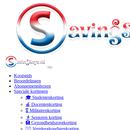
Koopgids
Beoordelingen
Abonnementsboxen
Speciale kortingen
🎓 Studentenkorting
🍎 Docentenkorting
🎖️ Militairenkorting
👴 Senioren korting
🏥 Gezondheidszorgkorting
👩‍⚕️ Verpleegkundigenkorting