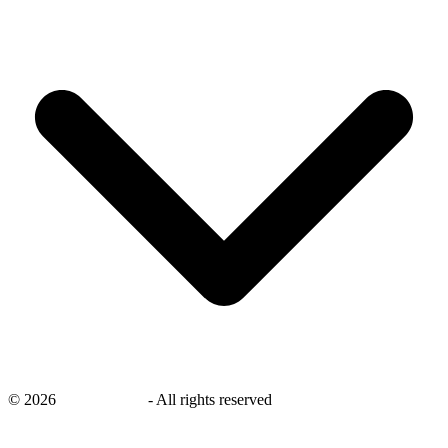
©
2026
savingsays.nl
-
All rights reserved