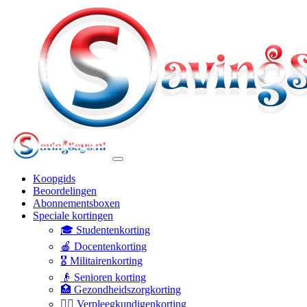
Koopgids
Beoordelingen
Abonnementsboxen
Speciale kortingen
🎓 Studentenkorting
🍎 Docentenkorting
🎖️ Militairenkorting
👴 Senioren korting
🏥 Gezondheidszorgkorting
👩‍⚕️ Verpleegkundigenkorting