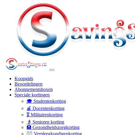
Koopgids
Beoordelingen
Abonnementsboxen
Speciale kortingen
🎓 Studentenkorting
🍎 Docentenkorting
🎖️ Militairenkorting
👴 Senioren korting
🏥 Gezondheidszorgkorting
👩‍⚕️ Verpleegkundigenkorting