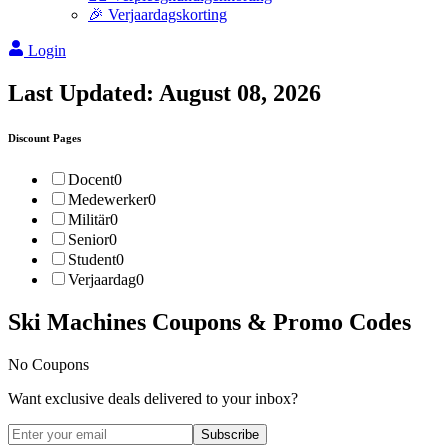
🎉 Verjaardagskorting
Login
Last Updated:
August 08, 2026
Discount Pages
Docent
0
Medewerker
0
Militär
0
Senior
0
Student
0
Verjaardag
0
Ski Machines
Coupons & Promo Codes
No Coupons
Want exclusive deals delivered to your inbox?
Subscribe