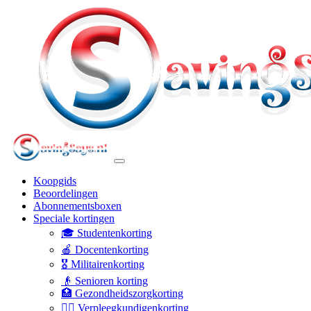
Koopgids
Beoordelingen
Abonnementsboxen
Speciale kortingen
🎓 Studentenkorting
🍎 Docentenkorting
🎖️ Militairenkorting
👴 Senioren korting
🏥 Gezondheidszorgkorting
👩‍⚕️ Verpleegkundigenkorting