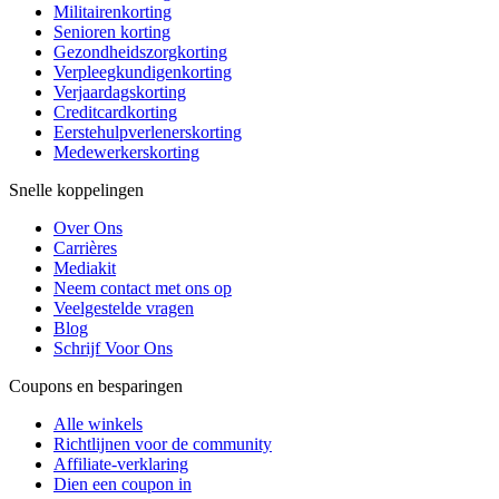
Militairenkorting
Senioren korting
Gezondheidszorgkorting
Verpleegkundigenkorting
Verjaardagskorting
Creditcardkorting
Eerstehulpverlenerskorting
Medewerkerskorting
Snelle koppelingen
Over Ons
Carrières
Mediakit
Neem contact met ons op
Veelgestelde vragen
Blog
Schrijf Voor Ons
Coupons en besparingen
Alle winkels
Richtlijnen voor de community
Affiliate-verklaring
Dien een coupon in