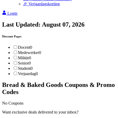
🎉 Verjaardagskorting
Login
Last Updated:
August 07, 2026
Discount Pages
Docent
0
Medewerker
0
Militär
0
Senior
0
Student
0
Verjaardag
0
Bread & Baked Goods
Coupons & Promo
Codes
No Coupons
Want exclusive deals delivered to your inbox?