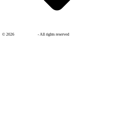
©
2026
savingsays.nl
-
All rights reserved