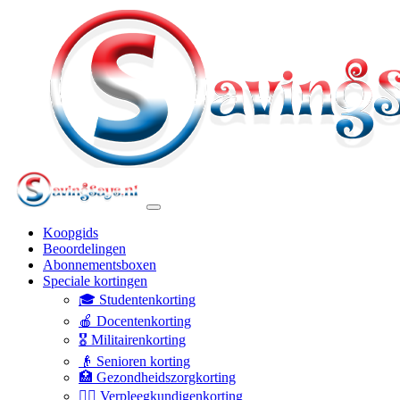
Koopgids
Beoordelingen
Abonnementsboxen
Speciale kortingen
🎓 Studentenkorting
🍎 Docentenkorting
🎖️ Militairenkorting
👴 Senioren korting
🏥 Gezondheidszorgkorting
👩‍⚕️ Verpleegkundigenkorting